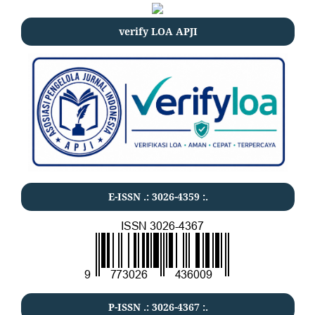
verify LOA APJI
E-ISSN .:
3026-4359
:.
P-ISSN .:
3026-4367
:.