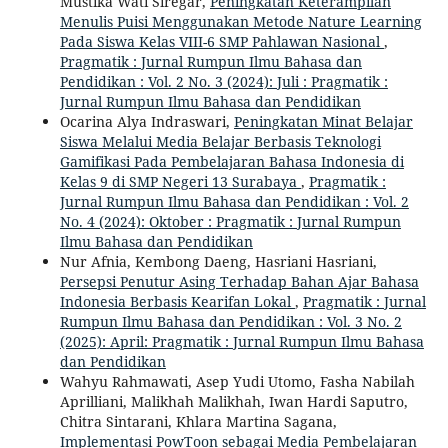
Mustika Wati Siregar,
Peningkatan Keterampilan
Menulis Puisi Menggunakan Metode Nature Learning
Pada Siswa Kelas VIII-6 SMP Pahlawan Nasional
,
Pragmatik : Jurnal Rumpun Ilmu Bahasa dan
Pendidikan : Vol. 2 No. 3 (2024): Juli : Pragmatik :
Jurnal Rumpun Ilmu Bahasa dan Pendidikan
Ocarina Alya Indraswari,
Peningkatan Minat Belajar
Siswa Melalui Media Belajar Berbasis Teknologi
Gamifikasi Pada Pembelajaran Bahasa Indonesia di
Kelas 9 di SMP Negeri 13 Surabaya
,
Pragmatik :
Jurnal Rumpun Ilmu Bahasa dan Pendidikan : Vol. 2
No. 4 (2024): Oktober : Pragmatik : Jurnal Rumpun
Ilmu Bahasa dan Pendidikan
Nur Afnia, Kembong Daeng, Hasriani Hasriani,
Persepsi Penutur Asing Terhadap Bahan Ajar Bahasa
Indonesia Berbasis Kearifan Lokal
,
Pragmatik : Jurnal
Rumpun Ilmu Bahasa dan Pendidikan : Vol. 3 No. 2
(2025): April: Pragmatik : Jurnal Rumpun Ilmu Bahasa
dan Pendidikan
Wahyu Rahmawati, Asep Yudi Utomo, Fasha Nabilah
Aprilliani, Malikhah Malikhah, Iwan Hardi Saputro,
Chitra Sintarani, Khlara Martina Sagana,
Implementasi PowToon sebagai Media Pembelajaran