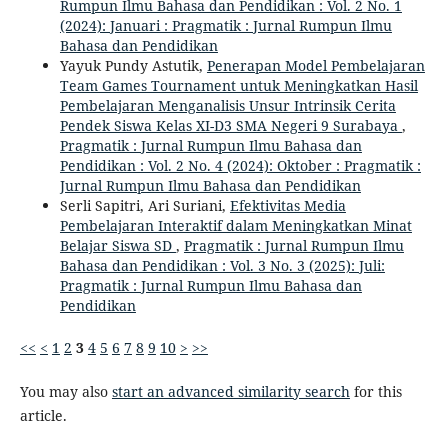
Rumpun Ilmu Bahasa dan Pendidikan : Vol. 2 No. 1
(2024): Januari : Pragmatik : Jurnal Rumpun Ilmu
Bahasa dan Pendidikan
Yayuk Pundy Astutik,
Penerapan Model Pembelajaran
Team Games Tournament untuk Meningkatkan Hasil
Pembelajaran Menganalisis Unsur Intrinsik Cerita
Pendek Siswa Kelas XI-D3 SMA Negeri 9 Surabaya
,
Pragmatik : Jurnal Rumpun Ilmu Bahasa dan
Pendidikan : Vol. 2 No. 4 (2024): Oktober : Pragmatik :
Jurnal Rumpun Ilmu Bahasa dan Pendidikan
Serli Sapitri, Ari Suriani,
Efektivitas Media
Pembelajaran Interaktif dalam Meningkatkan Minat
Belajar Siswa SD
,
Pragmatik : Jurnal Rumpun Ilmu
Bahasa dan Pendidikan : Vol. 3 No. 3 (2025): Juli:
Pragmatik : Jurnal Rumpun Ilmu Bahasa dan
Pendidikan
<<
<
1
2
3
4
5
6
7
8
9
10
>
>>
You may also
start an advanced similarity search
for this
article.