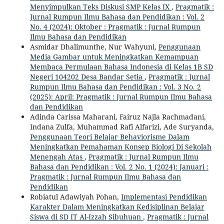
Menyimpulkan Teks Diskusi SMP Kelas IX
,
Pragmatik :
Jurnal Rumpun Ilmu Bahasa dan Pendidikan : Vol. 2
No. 4 (2024): Oktober : Pragmatik : Jurnal Rumpun
Ilmu Bahasa dan Pendidikan
Asmidar Dhalimunthe, Nur Wahyuni,
Penggunaan
Media Gambar untuk Meningkatkan Kemampuan
Membaca Permulaan Bahasa Indonesia di Kelas 1B SD
Negeri 104202 Desa Bandar Setia
,
Pragmatik : Jurnal
Rumpun Ilmu Bahasa dan Pendidikan : Vol. 3 No. 2
(2025): April: Pragmatik : Jurnal Rumpun Ilmu Bahasa
dan Pendidikan
Adinda Carissa Maharani, Fairuz Najla Rachmadani,
Indana Zulfa, Muhammad Rafi Alfarizi, Ade Suryanda,
Penggunaan Teori Belajar Behaviorisme Dalam
Meningkatkan Pemahaman Konsep Biologi Di Sekolah
Menengah Atas
,
Pragmatik : Jurnal Rumpun Ilmu
Bahasa dan Pendidikan : Vol. 2 No. 1 (2024): Januari :
Pragmatik : Jurnal Rumpun Ilmu Bahasa dan
Pendidikan
Robiatul Adawiyah Pohan,
Implementasi Pendidikan
Karakter Dalam Meningkatkan Kedisiplinan Belajar
Siswa di SD IT Al-Izzah Sibuhuan
,
Pragmatik : Jurnal