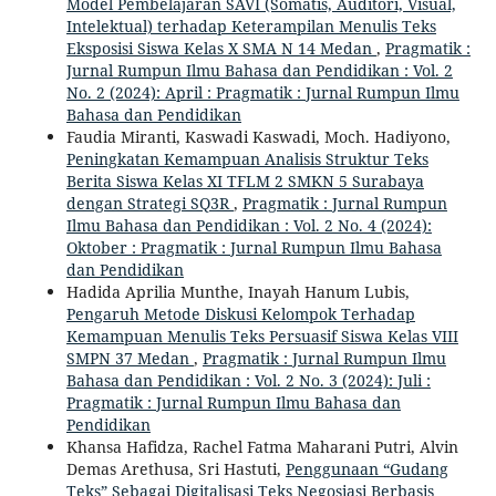
Model Pembelajaran SAVI (Somatis, Auditori, Visual,
Intelektual) terhadap Keterampilan Menulis Teks
Eksposisi Siswa Kelas X SMA N 14 Medan
,
Pragmatik :
Jurnal Rumpun Ilmu Bahasa dan Pendidikan : Vol. 2
No. 2 (2024): April : Pragmatik : Jurnal Rumpun Ilmu
Bahasa dan Pendidikan
Faudia Miranti, Kaswadi Kaswadi, Moch. Hadiyono,
Peningkatan Kemampuan Analisis Struktur Teks
Berita Siswa Kelas XI TFLM 2 SMKN 5 Surabaya
dengan Strategi SQ3R
,
Pragmatik : Jurnal Rumpun
Ilmu Bahasa dan Pendidikan : Vol. 2 No. 4 (2024):
Oktober : Pragmatik : Jurnal Rumpun Ilmu Bahasa
dan Pendidikan
Hadida Aprilia Munthe, Inayah Hanum Lubis,
Pengaruh Metode Diskusi Kelompok Terhadap
Kemampuan Menulis Teks Persuasif Siswa Kelas VIII
SMPN 37 Medan
,
Pragmatik : Jurnal Rumpun Ilmu
Bahasa dan Pendidikan : Vol. 2 No. 3 (2024): Juli :
Pragmatik : Jurnal Rumpun Ilmu Bahasa dan
Pendidikan
Khansa Hafidza, Rachel Fatma Maharani Putri, Alvin
Demas Arethusa, Sri Hastuti,
Penggunaan “Gudang
Teks” Sebagai Digitalisasi Teks Negosiasi Berbasis