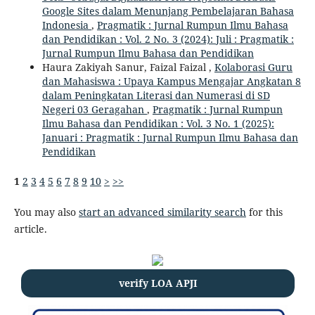
Google Sites dalam Menunjang Pembelajaran Bahasa
Indonesia
,
Pragmatik : Jurnal Rumpun Ilmu Bahasa
dan Pendidikan : Vol. 2 No. 3 (2024): Juli : Pragmatik :
Jurnal Rumpun Ilmu Bahasa dan Pendidikan
Haura Zakiyah Sanur, Faizal Faizal ,
Kolaborasi Guru
dan Mahasiswa : Upaya Kampus Mengajar Angkatan 8
dalam Peningkatan Literasi dan Numerasi di SD
Negeri 03 Geragahan
,
Pragmatik : Jurnal Rumpun
Ilmu Bahasa dan Pendidikan : Vol. 3 No. 1 (2025):
Januari : Pragmatik : Jurnal Rumpun Ilmu Bahasa dan
Pendidikan
1
2
3
4
5
6
7
8
9
10
>
>>
You may also
start an advanced similarity search
for this
article.
verify LOA APJI