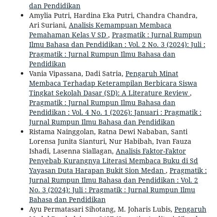
dan Pendidikan
Amylia Putri, Hardina Eka Putri, Chandra Chandra,
Ari Suriani,
Analisis Kemampuan Membaca
Pemahaman Kelas V SD
,
Pragmatik : Jurnal Rumpun
Ilmu Bahasa dan Pendidikan : Vol. 2 No. 3 (2024): Juli :
Pragmatik : Jurnal Rumpun Ilmu Bahasa dan
Pendidikan
Vania Vipassana, Dadi Satria,
Pengaruh Minat
Membaca Terhadap Keterampilan Berbicara Siswa
Tingkat Sekolah Dasar (SD): A Literature Review
,
Pragmatik : Jurnal Rumpun Ilmu Bahasa dan
Pendidikan : Vol. 4 No. 1 (2026): Januari : Pragmatik :
Jurnal Rumpun Ilmu Bahasa dan Pendidikan
Ristama Nainggolan, Ratna Dewi Nababan, Santi
Lorensa Junita Sianturi, Nur Habibah, Ivan Fauza
Ishadi, Lasenna Siallagan,
Analisis Faktor-Faktor
Penyebab Kurangnya Literasi Membaca Buku di Sd
Yayasan Duta Harapan Bukit Sion Medan
,
Pragmatik :
Jurnal Rumpun Ilmu Bahasa dan Pendidikan : Vol. 2
No. 3 (2024): Juli : Pragmatik : Jurnal Rumpun Ilmu
Bahasa dan Pendidikan
Ayu Permatasari Sihotang, M. Joharis Lubis,
Pengaruh