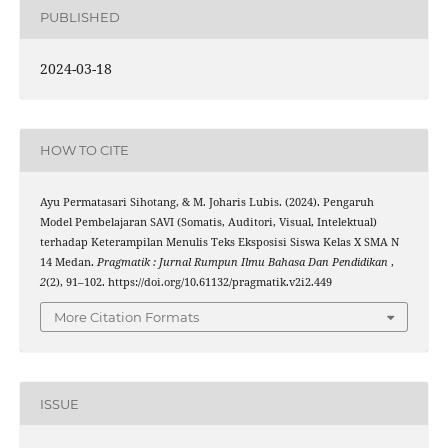
PUBLISHED
2024-03-18
HOW TO CITE
Ayu Permatasari Sihotang, & M. Joharis Lubis. (2024). Pengaruh
Model Pembelajaran SAVI (Somatis, Auditori, Visual, Intelektual)
terhadap Keterampilan Menulis Teks Eksposisi Siswa Kelas X SMA N
14 Medan.
Pragmatik : Jurnal Rumpun Ilmu Bahasa Dan Pendidikan
,
2
(2), 91–102. https://doi.org/10.61132/pragmatik.v2i2.449
More Citation Formats
ISSUE