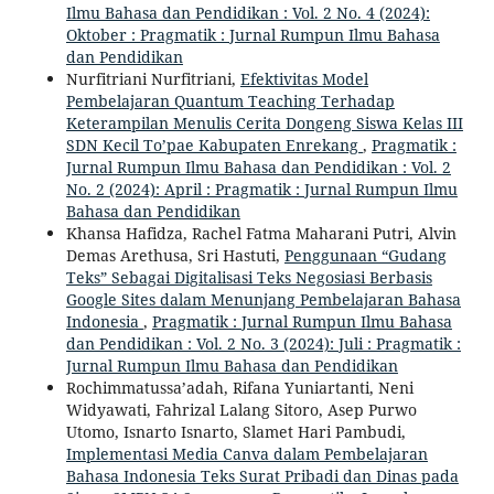
Ilmu Bahasa dan Pendidikan : Vol. 2 No. 4 (2024):
Oktober : Pragmatik : Jurnal Rumpun Ilmu Bahasa
dan Pendidikan
Nurfitriani Nurfitriani,
Efektivitas Model
Pembelajaran Quantum Teaching Terhadap
Keterampilan Menulis Cerita Dongeng Siswa Kelas III
SDN Kecil To’pae Kabupaten Enrekang
,
Pragmatik :
Jurnal Rumpun Ilmu Bahasa dan Pendidikan : Vol. 2
No. 2 (2024): April : Pragmatik : Jurnal Rumpun Ilmu
Bahasa dan Pendidikan
Khansa Hafidza, Rachel Fatma Maharani Putri, Alvin
Demas Arethusa, Sri Hastuti,
Penggunaan “Gudang
Teks” Sebagai Digitalisasi Teks Negosiasi Berbasis
Google Sites dalam Menunjang Pembelajaran Bahasa
Indonesia
,
Pragmatik : Jurnal Rumpun Ilmu Bahasa
dan Pendidikan : Vol. 2 No. 3 (2024): Juli : Pragmatik :
Jurnal Rumpun Ilmu Bahasa dan Pendidikan
Rochimmatussa’adah, Rifana Yuniartanti, Neni
Widyawati, Fahrizal Lalang Sitoro, Asep Purwo
Utomo, Isnarto Isnarto, Slamet Hari Pambudi,
Implementasi Media Canva dalam Pembelajaran
Bahasa Indonesia Teks Surat Pribadi dan Dinas pada