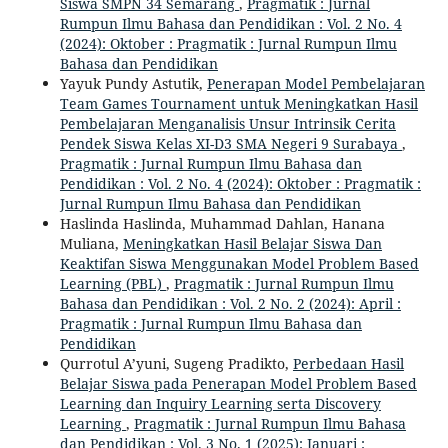
Siswa SMPN 34 Semarang
,
Pragmatik : Jurnal
Rumpun Ilmu Bahasa dan Pendidikan : Vol. 2 No. 4
(2024): Oktober : Pragmatik : Jurnal Rumpun Ilmu
Bahasa dan Pendidikan
Yayuk Pundy Astutik,
Penerapan Model Pembelajaran
Team Games Tournament untuk Meningkatkan Hasil
Pembelajaran Menganalisis Unsur Intrinsik Cerita
Pendek Siswa Kelas XI-D3 SMA Negeri 9 Surabaya
,
Pragmatik : Jurnal Rumpun Ilmu Bahasa dan
Pendidikan : Vol. 2 No. 4 (2024): Oktober : Pragmatik :
Jurnal Rumpun Ilmu Bahasa dan Pendidikan
Haslinda Haslinda, Muhammad Dahlan, Hanana
Muliana,
Meningkatkan Hasil Belajar Siswa Dan
Keaktifan Siswa Menggunakan Model Problem Based
Learning (PBL)
,
Pragmatik : Jurnal Rumpun Ilmu
Bahasa dan Pendidikan : Vol. 2 No. 2 (2024): April :
Pragmatik : Jurnal Rumpun Ilmu Bahasa dan
Pendidikan
Qurrotul A’yuni, Sugeng Pradikto,
Perbedaan Hasil
Belajar Siswa pada Penerapan Model Problem Based
Learning dan Inquiry Learning serta Discovery
Learning
,
Pragmatik : Jurnal Rumpun Ilmu Bahasa
dan Pendidikan : Vol. 3 No. 1 (2025): Januari :