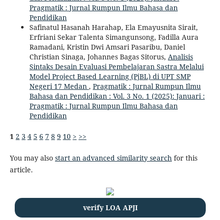
Pragmatik : Jurnal Rumpun Ilmu Bahasa dan
Pendidikan
Safinatul Hasanah Harahap, Ela Emayusnita Sirait,
Erfriani Sekar Talenta Simangunsong, Fadilla Aura
Ramadani, Kristin Dwi Amsari Pasaribu, Daniel
Christian Sinaga, Johannes Bagas Sitorus,
Analisis
Sintaks Desain Evaluasi Pembelajaran Sastra Melalui
Model Project Based Learning (PjBL) di UPT SMP
Negeri 17 Medan
,
Pragmatik : Jurnal Rumpun Ilmu
Bahasa dan Pendidikan : Vol. 3 No. 1 (2025): Januari :
Pragmatik : Jurnal Rumpun Ilmu Bahasa dan
Pendidikan
1
2
3
4
5
6
7
8
9
10
>
>>
You may also
start an advanced similarity search
for this
article.
verify LOA APJI