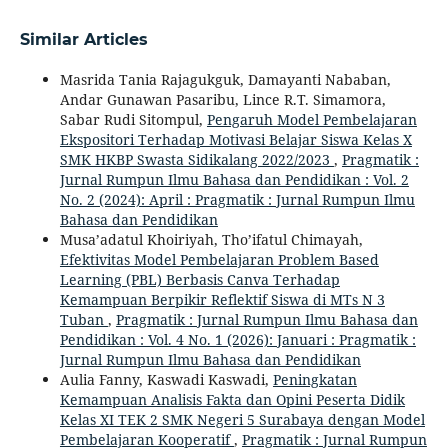
Similar Articles
Masrida Tania Rajagukguk, Damayanti Nababan,
Andar Gunawan Pasaribu, Lince R.T. Simamora,
Sabar Rudi Sitompul,
Pengaruh Model Pembelajaran
Ekspositori Terhadap Motivasi Belajar Siswa Kelas X
SMK HKBP Swasta Sidikalang 2022/2023
,
Pragmatik :
Jurnal Rumpun Ilmu Bahasa dan Pendidikan : Vol. 2
No. 2 (2024): April : Pragmatik : Jurnal Rumpun Ilmu
Bahasa dan Pendidikan
Musa’adatul Khoiriyah, Tho’ifatul Chimayah,
Efektivitas Model Pembelajaran Problem Based
Learning (PBL) Berbasis Canva Terhadap
Kemampuan Berpikir Reflektif Siswa di MTs N 3
Tuban
,
Pragmatik : Jurnal Rumpun Ilmu Bahasa dan
Pendidikan : Vol. 4 No. 1 (2026): Januari : Pragmatik :
Jurnal Rumpun Ilmu Bahasa dan Pendidikan
Aulia Fanny, Kaswadi Kaswadi,
Peningkatan
Kemampuan Analisis Fakta dan Opini Peserta Didik
Kelas XI TEK 2 SMK Negeri 5 Surabaya dengan Model
Pembelajaran Kooperatif
,
Pragmatik : Jurnal Rumpun