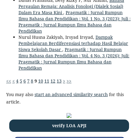
Dimas Prananda, Desy Rizky F, Nur Afidah,
Bahasa
Pergaulan Remaja: Analisis Fonologi (Dialek Sosial)
Dalam Era Masa Kini
,
Pragmatik : Jurnal Rumpun
Ilmu Bahasa dan Pendidikan : Vol. 1 No. 3 (2023): Juli :
Pragmatik : Jurnal Rumpun Ilmu Bahasa dan
Pendidikan
Nurul Husna Zakiyah, Irsyad Irsyad,
Dampak
Pembelajaran Berdiferensiasi terhadap Hasil Belajar
Siswa Sekolah Dasar
,
Pragmatik : Jurnal Rumpun
Ilmu Bahasa dan Pendidikan : Vol. 4 No. 3 (2026): Juli:
Pragmatik : Jurnal Rumpun Ilmu Bahasa dan
Pendidikan
<<
<
4
5
6
7
8
9
10
11
12
13
>
>>
You may also
start an advanced similarity search
for this
article.
verify LOA APJI