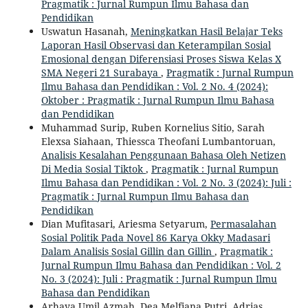
Pragmatik : Jurnal Rumpun Ilmu Bahasa dan
Pendidikan
Uswatun Hasanah,
Meningkatkan Hasil Belajar Teks
Laporan Hasil Observasi dan Keterampilan Sosial
Emosional dengan Diferensiasi Proses Siswa Kelas X
SMA Negeri 21 Surabaya
,
Pragmatik : Jurnal Rumpun
Ilmu Bahasa dan Pendidikan : Vol. 2 No. 4 (2024):
Oktober : Pragmatik : Jurnal Rumpun Ilmu Bahasa
dan Pendidikan
Muhammad Surip, Ruben Kornelius Sitio, Sarah
Elexsa Siahaan, Thiessca Theofani Lumbantoruan,
Analisis Kesalahan Penggunaan Bahasa Oleh Netizen
Di Media Sosial Tiktok
,
Pragmatik : Jurnal Rumpun
Ilmu Bahasa dan Pendidikan : Vol. 2 No. 3 (2024): Juli :
Pragmatik : Jurnal Rumpun Ilmu Bahasa dan
Pendidikan
Dian Mufitasari, Ariesma Setyarum,
Permasalahan
Sosial Politik Pada Novel 86 Karya Okky Madasari
Dalam Analisis Sosial Gillin dan Gillin
,
Pragmatik :
Jurnal Rumpun Ilmu Bahasa dan Pendidikan : Vol. 2
No. 3 (2024): Juli : Pragmatik : Jurnal Rumpun Ilmu
Bahasa dan Pendidikan
Arhaya Umil Azmah, Dea Melfiana Putri, Adrias