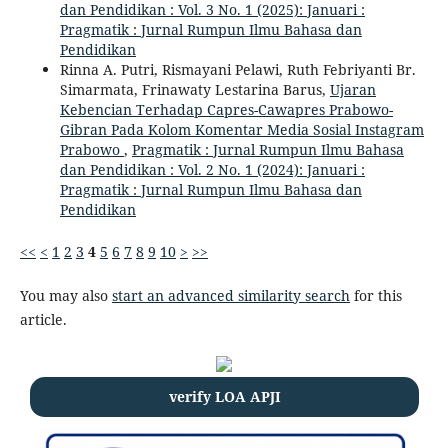
dan Pendidikan : Vol. 3 No. 1 (2025): Januari :
Pragmatik : Jurnal Rumpun Ilmu Bahasa dan
Pendidikan
Rinna A. Putri, Rismayani Pelawi, Ruth Febriyanti Br.
Simarmata, Frinawaty Lestarina Barus,
Ujaran
Kebencian Terhadap Capres-Cawapres Prabowo-
Gibran Pada Kolom Komentar Media Sosial Instagram
Prabowo
,
Pragmatik : Jurnal Rumpun Ilmu Bahasa
dan Pendidikan : Vol. 2 No. 1 (2024): Januari :
Pragmatik : Jurnal Rumpun Ilmu Bahasa dan
Pendidikan
<<
<
1
2
3
4
5
6
7
8
9
10
>
>>
You may also
start an advanced similarity search
for this
article.
verify LOA APJI