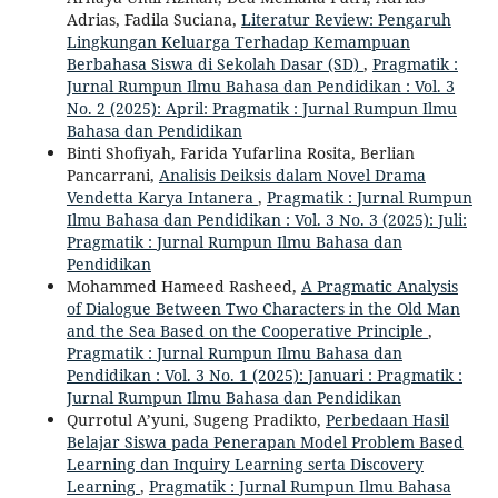
Adrias, Fadila Suciana,
Literatur Review: Pengaruh
Lingkungan Keluarga Terhadap Kemampuan
Berbahasa Siswa di Sekolah Dasar (SD)
,
Pragmatik :
Jurnal Rumpun Ilmu Bahasa dan Pendidikan : Vol. 3
No. 2 (2025): April: Pragmatik : Jurnal Rumpun Ilmu
Bahasa dan Pendidikan
Binti Shofiyah, Farida Yufarlina Rosita, Berlian
Pancarrani,
Analisis Deiksis dalam Novel Drama
Vendetta Karya Intanera
,
Pragmatik : Jurnal Rumpun
Ilmu Bahasa dan Pendidikan : Vol. 3 No. 3 (2025): Juli:
Pragmatik : Jurnal Rumpun Ilmu Bahasa dan
Pendidikan
Mohammed Hameed Rasheed,
A Pragmatic Analysis
of Dialogue Between Two Characters in the Old Man
and the Sea Based on the Cooperative Principle
,
Pragmatik : Jurnal Rumpun Ilmu Bahasa dan
Pendidikan : Vol. 3 No. 1 (2025): Januari : Pragmatik :
Jurnal Rumpun Ilmu Bahasa dan Pendidikan
Qurrotul A’yuni, Sugeng Pradikto,
Perbedaan Hasil
Belajar Siswa pada Penerapan Model Problem Based
Learning dan Inquiry Learning serta Discovery
Learning
,
Pragmatik : Jurnal Rumpun Ilmu Bahasa