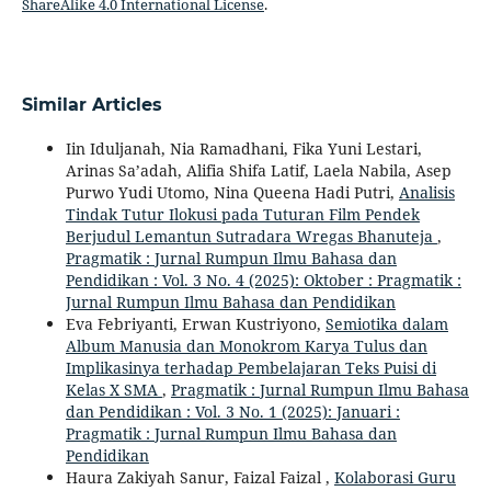
ShareAlike 4.0 International License
.
Similar Articles
Iin Iduljanah, Nia Ramadhani, Fika Yuni Lestari,
Arinas Sa’adah, Alifia Shifa Latif, Laela Nabila, Asep
Purwo Yudi Utomo, Nina Queena Hadi Putri,
Analisis
Tindak Tutur Ilokusi pada Tuturan Film Pendek
Berjudul Lemantun Sutradara Wregas Bhanuteja
,
Pragmatik : Jurnal Rumpun Ilmu Bahasa dan
Pendidikan : Vol. 3 No. 4 (2025): Oktober : Pragmatik :
Jurnal Rumpun Ilmu Bahasa dan Pendidikan
Eva Febriyanti, Erwan Kustriyono,
Semiotika dalam
Album Manusia dan Monokrom Karya Tulus dan
Implikasinya terhadap Pembelajaran Teks Puisi di
Kelas X SMA
,
Pragmatik : Jurnal Rumpun Ilmu Bahasa
dan Pendidikan : Vol. 3 No. 1 (2025): Januari :
Pragmatik : Jurnal Rumpun Ilmu Bahasa dan
Pendidikan
Haura Zakiyah Sanur, Faizal Faizal ,
Kolaborasi Guru