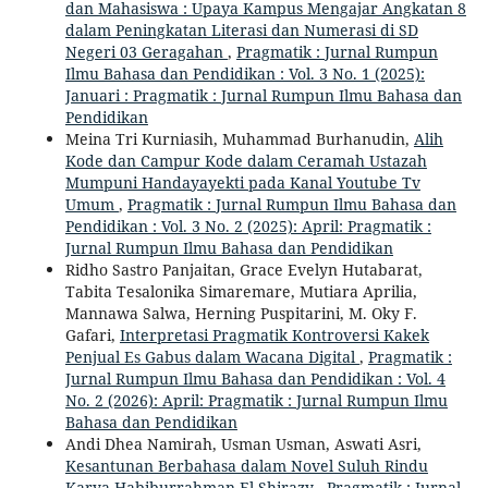
dan Mahasiswa : Upaya Kampus Mengajar Angkatan 8
dalam Peningkatan Literasi dan Numerasi di SD
Negeri 03 Geragahan
,
Pragmatik : Jurnal Rumpun
Ilmu Bahasa dan Pendidikan : Vol. 3 No. 1 (2025):
Januari : Pragmatik : Jurnal Rumpun Ilmu Bahasa dan
Pendidikan
Meina Tri Kurniasih, Muhammad Burhanudin,
Alih
Kode dan Campur Kode dalam Ceramah Ustazah
Mumpuni Handayayekti pada Kanal Youtube Tv
Umum
,
Pragmatik : Jurnal Rumpun Ilmu Bahasa dan
Pendidikan : Vol. 3 No. 2 (2025): April: Pragmatik :
Jurnal Rumpun Ilmu Bahasa dan Pendidikan
Ridho Sastro Panjaitan, Grace Evelyn Hutabarat,
Tabita Tesalonika Simaremare, Mutiara Aprilia,
Mannawa Salwa, Herning Puspitarini, M. Oky F.
Gafari,
Interpretasi Pragmatik Kontroversi Kakek
Penjual Es Gabus dalam Wacana Digital
,
Pragmatik :
Jurnal Rumpun Ilmu Bahasa dan Pendidikan : Vol. 4
No. 2 (2026): April: Pragmatik : Jurnal Rumpun Ilmu
Bahasa dan Pendidikan
Andi Dhea Namirah, Usman Usman, Aswati Asri,
Kesantunan Berbahasa dalam Novel Suluh Rindu
Karya Habiburrahman El Shirazy
,
Pragmatik : Jurnal