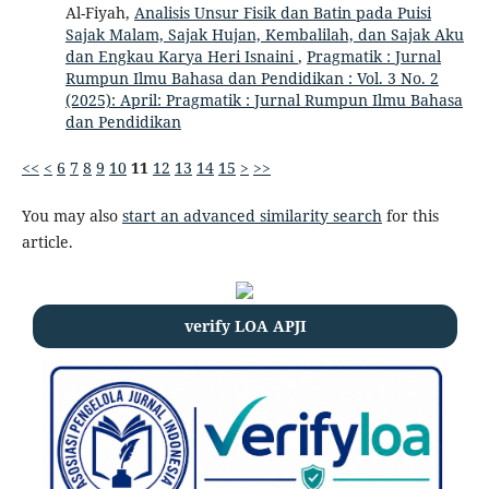
Al-Fiyah,
Analisis Unsur Fisik dan Batin pada Puisi
Sajak Malam, Sajak Hujan, Kembalilah, dan Sajak Aku
dan Engkau Karya Heri Isnaini
,
Pragmatik : Jurnal
Rumpun Ilmu Bahasa dan Pendidikan : Vol. 3 No. 2
(2025): April: Pragmatik : Jurnal Rumpun Ilmu Bahasa
dan Pendidikan
<<
<
6
7
8
9
10
11
12
13
14
15
>
>>
You may also
start an advanced similarity search
for this
article.
verify LOA APJI