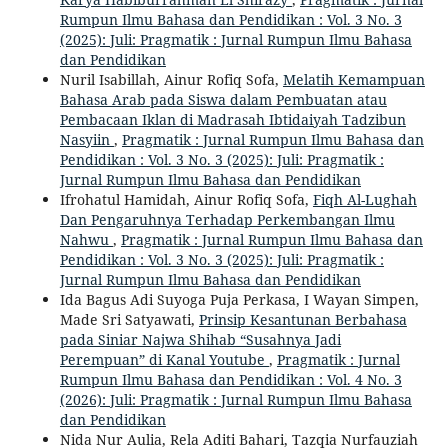
Rumpun Ilmu Bahasa dan Pendidikan : Vol. 3 No. 3
(2025): Juli: Pragmatik : Jurnal Rumpun Ilmu Bahasa
dan Pendidikan
Nuril Isabillah, Ainur Rofiq Sofa,
Melatih Kemampuan
Bahasa Arab pada Siswa dalam Pembuatan atau
Pembacaan Iklan di Madrasah Ibtidaiyah Tadzibun
Nasyiin
,
Pragmatik : Jurnal Rumpun Ilmu Bahasa dan
Pendidikan : Vol. 3 No. 3 (2025): Juli: Pragmatik :
Jurnal Rumpun Ilmu Bahasa dan Pendidikan
Ifrohatul Hamidah, Ainur Rofiq Sofa,
Fiqh Al-Lughah
Dan Pengaruhnya Terhadap Perkembangan Ilmu
Nahwu
,
Pragmatik : Jurnal Rumpun Ilmu Bahasa dan
Pendidikan : Vol. 3 No. 3 (2025): Juli: Pragmatik :
Jurnal Rumpun Ilmu Bahasa dan Pendidikan
Ida Bagus Adi Suyoga Puja Perkasa, I Wayan Simpen,
Made Sri Satyawati,
Prinsip Kesantunan Berbahasa
pada Siniar Najwa Shihab “Susahnya Jadi
Perempuan” di Kanal Youtube
,
Pragmatik : Jurnal
Rumpun Ilmu Bahasa dan Pendidikan : Vol. 4 No. 3
(2026): Juli: Pragmatik : Jurnal Rumpun Ilmu Bahasa
dan Pendidikan
Nida Nur Aulia, Rela Aditi Bahari, Tazqia Nurfauziah