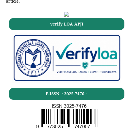
article.
verify LOA APJI
E-ISSN .:
3025-7476
:.