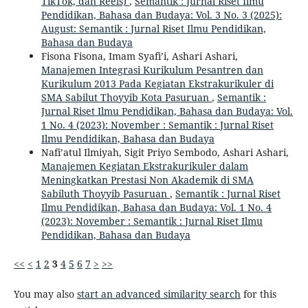
TikTok, dan Reels)
,
Semantik : Jurnal Riset Ilmu
Pendidikan, Bahasa dan Budaya: Vol. 3 No. 3 (2025):
August: Semantik : Jurnal Riset Ilmu Pendidikan,
Bahasa dan Budaya
Fisona Fisona, Imam Syafi’i, Ashari Ashari,
Manajemen Integrasi Kurikulum Pesantren dan
Kurikulum 2013 Pada Kegiatan Ekstrakurikuler di
SMA Sabilut Thoyyib Kota Pasuruan
,
Semantik :
Jurnal Riset Ilmu Pendidikan, Bahasa dan Budaya: Vol.
1 No. 4 (2023): November : Semantik : Jurnal Riset
Ilmu Pendidikan, Bahasa dan Budaya
Nafi’atul Ilmiyah, Sigit Priyo Sembodo, Ashari Ashari,
Manajemen Kegiatan Ekstrakurikuler dalam
Meningkatkan Prestasi Non Akademik di SMA
Sabiluth Thoyyib Pasuruan
,
Semantik : Jurnal Riset
Ilmu Pendidikan, Bahasa dan Budaya: Vol. 1 No. 4
(2023): November : Semantik : Jurnal Riset Ilmu
Pendidikan, Bahasa dan Budaya
<<
<
1
2
3
4
5
6
7
>
>>
You may also
start an advanced similarity search
for this