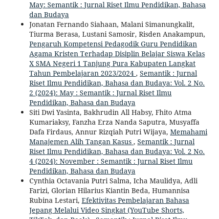
May: Semantik : Jurnal Riset Ilmu Pendidikan, Bahasa
dan Budaya
Jonatan Fernando Siahaan, Malani Simanungkalit,
Tiurma Berasa, Lustani Samosir, Risden Anakampun,
Pengaruh Kompetensi Pedagodik Guru Pendidikan
Agama Kristen Terhadap Disiplin Belajar Siswa Kelas
X SMA Negeri 1 Tanjung Pura Kabupaten Langkat
Tahun Pembelajaran 2023/2024
,
Semantik : Jurnal
Riset Ilmu Pendidikan, Bahasa dan Budaya: Vol. 2 No.
2 (2024): May : Semantik : Jurnal Riset Ilmu
Pendidikan, Bahasa dan Budaya
Siti Dwi Yasinta, Bakhrudin All Habsy, Fhito Atma
Kumariaksy, Fanzha Erza Nanda Saputra, Musyaffa
Dafa Firdaus, Annur Rizqiah Putri Wijaya,
Memahami
Manajemen Alih Tangan Kasus
,
Semantik : Jurnal
Riset Ilmu Pendidikan, Bahasa dan Budaya: Vol. 2 No.
4 (2024): November : Semantik : Jurnal Riset Ilmu
Pendidikan, Bahasa dan Budaya
Cynthia Octavania Putri Salma, Icha Maulidya, Adli
Farizi, Glorian Hilarius Kiantin Beda, Humannisa
Rubina Lestari,
Efektivitas Pembelajaran Bahasa
Jepang Melalui Video Singkat (YouTube Shorts,