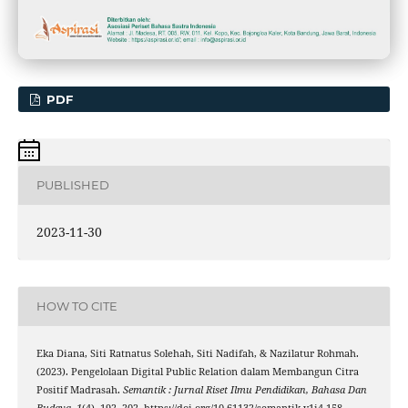
PDF
PUBLISHED
2023-11-30
HOW TO CITE
Eka Diana, Siti Ratnatus Solehah, Siti Nadifah, & Nazilatur Rohmah.
(2023). Pengelolaan Digital Public Relation dalam Membangun Citra
Positif Madrasah.
Semantik : Jurnal Riset Ilmu Pendidikan, Bahasa Dan
Budaya
,
1
(4), 192–202. https://doi.org/10.61132/semantik.v1i4.158