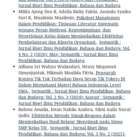
Jurnal Riset Ilmu Pendidikan, Bahasa dan Budaya
Milda Ajeng Dea R, Adelia Rizky Falela, Ananda Syaiba
Suri K, Mualimin Mualimin,
Psikologi Manajemen
dalam Pendidikan: Tinjauan Literatur Sistematis
tentang Peran Motivasi, Kepemimpinan, dan
Pengelolaan Kelas dalam Meningkatkan Efektivitas
Pembelajaran dan Kinerja Organisasi
,
Semantik :
Jurnal Riset Ilmu Pendidikan, Bahasa dan Budaya: Vol.
4 No. 2 (2026): May: Semantik : Jurnal Riset Ilmu
Pendidikan, Bahasa dan Budaya
Alfiana Sri Wahyu Wulandari, Nensy Megawati
Simanjuntak, Hikmah Maulida Fitria,
Pengaruh
Konten Tik Tok Terhadap Daya Serap Tik Tokers Di
Dalam Memahami Materi Bahasa Indonesia Level
SMA
,
Semantik : Jurnal Riset Ilmu Pendidikan, Bahasa
dan Budaya: Vol. 2 No. 3 (2024): August : Semantik :
Jurnal Riset Ilmu Pendidikan, Bahasa dan Budaya
Rahma Amalia, Intan Nabila Azahra, Silmi Aulia Nurul
Qolbi,
Efektivitas Metode Simak-Respons dalam
Meningkatkan Hasil Belajar Menyimak pada Siswa
SMP Kelas VII
,
Semantik : Jurnal Riset Ilmu
Pendidikan, Bahasa dan Budaya: Vol. 3 No. 2 (2025):