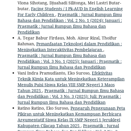
Viona Sihotang, Djuahadi Silitonga, Mei Lastri Butar-
butar,
Facing Students / I Pk-AUD In English Learning
For Early Children
,
Pragmatik : Jurnal Rumpun Ilmu
Bahasa dan Pendidikan : Vol. 2 No. 1 (2024): Januari :
Pragmatik : Jurnal Rumpun Ilmu Bahasa dan
Pendidikan
A. Tegar Babur Firdaus, Moh. Ainur Rizal, Thoifur
Rahman,
Pemanfaatan Teknologi dalam Pendidikan :
Meningkatkan Interaktivitas Pembelajaran
,
Pragmatik : Jurnal Rumpun Ilmu Bahasa dan
Pendidikan : Vol. 3 No. 1 (2025): Januari : Pragmatik :
Jurnal Rumpun Ilmu Bahasa dan Pendidikan
Vani Indra Pramudianto, Eko Suroso,
Efektivitas
Teknik Kimia Kata untuk Meningkatkan Keterampilan
Menulis Puisi Siswa Kelas VIII SMP Negeri 3 Maos
Tahun 2025
,
Pragmatik : Jurnal Rumpun Ilmu Bahasa
dan Pendidikan : Vol. 3 No. 3 (2025): Juli: Pragmatik :
Jurnal Rumpun Ilmu Bahasa dan Pendidikan
Ratino Ratino, Eko Suroso,
Pengaruh Penggunaan Peta
Pikiran untuk Meningkatkan Kemampuan Berbicara
Argumentatif Siswa Kelas IX SMP Negeri 1 Jeruklegi
Kabupaten Cilacap Tahun 2025
,
Pragmatik : Jurnal