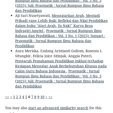
Rumpun Ilmu Bahasa dan Pendidikan : Vol. 3 No. 3
(2025): Juli: Pragmatik : Jurnal Rumpun Ilmu Bahasa
dan Pendidikan
Aji Sari Nusetyawati,
Mengajarkan Ayah, Menjadi
Pribadi yang Lebih Baik: Refleksi dan Nilai Pendidikan
dalam buku "Ajari Ayah, Ya Nak!" Karya Reza
Indragiri Amriel
,
Pragmatik : Jurnal Rumpun Ilmu
Bahasa dan Pendidikan : Vol. 3 No. 1 (2025): Januari :
Pragmatik : Jurnal Rumpun Ilmu Bahasa dan
Pendidikan
Aura Meriska, Endang Aristianti Gultom, Rosenta L
Situngkir, Felicia Joice Sitinjak, Anggia Puteri,
Pengaruh Pemahaman Pendidikan Inklusi terhadap
Kesiapan Mengajar Anak Berkebutuhan Khusus pada
Calon Guru Bahasa Indonesia
,
Pragmatik : Jurnal
Rumpun Ilmu Bahasa dan Pendidikan : Vol. 3 No. 3
(2025): Juli: Pragmatik : Jurnal Rumpun Ilmu Bahasa
dan Pendidikan
<<
<
1
2
3
4
5
6
7
8
9
10
>
>>
You may also
start an advanced similarity search
for this