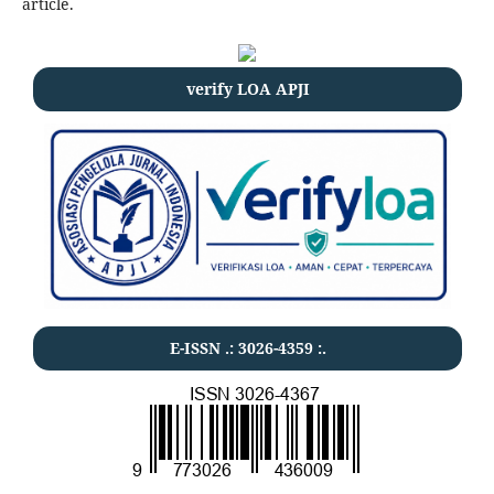
article.
verify LOA APJI
E-ISSN .:
3026-4359
:.