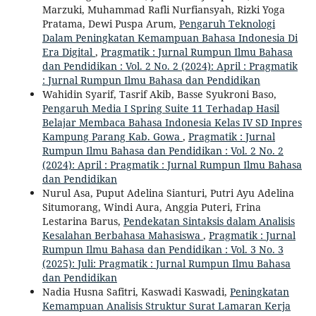
Marzuki, Muhammad Rafli Nurfiansyah, Rizki Yoga
Pratama, Dewi Puspa Arum,
Pengaruh Teknologi
Dalam Peningkatan Kemampuan Bahasa Indonesia Di
Era Digital
,
Pragmatik : Jurnal Rumpun Ilmu Bahasa
dan Pendidikan : Vol. 2 No. 2 (2024): April : Pragmatik
: Jurnal Rumpun Ilmu Bahasa dan Pendidikan
Wahidin Syarif, Tasrif Akib, Basse Syukroni Baso,
Pengaruh Media I Spring Suite 11 Terhadap Hasil
Belajar Membaca Bahasa Indonesia Kelas IV SD Inpres
Kampung Parang Kab. Gowa
,
Pragmatik : Jurnal
Rumpun Ilmu Bahasa dan Pendidikan : Vol. 2 No. 2
(2024): April : Pragmatik : Jurnal Rumpun Ilmu Bahasa
dan Pendidikan
Nurul Asa, Puput Adelina Sianturi, Putri Ayu Adelina
Situmorang, Windi Aura, Anggia Puteri, Frina
Lestarina Barus,
Pendekatan Sintaksis dalam Analisis
Kesalahan Berbahasa Mahasiswa
,
Pragmatik : Jurnal
Rumpun Ilmu Bahasa dan Pendidikan : Vol. 3 No. 3
(2025): Juli: Pragmatik : Jurnal Rumpun Ilmu Bahasa
dan Pendidikan
Nadia Husna Safitri, Kaswadi Kaswadi,
Peningkatan
Kemampuan Analisis Struktur Surat Lamaran Kerja