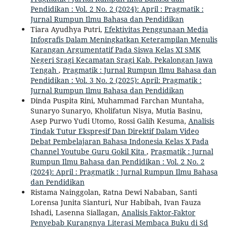
Pendidikan : Vol. 2 No. 2 (2024): April : Pragmatik :
Jurnal Rumpun Ilmu Bahasa dan Pendidikan
Tiara Ayudhya Putri,
Efektivitas Penggunaan Media
Infografis Dalam Meningkatkan Keterampilan Menulis
Karangan Argumentatif Pada Siswa Kelas XI SMK
Negeri Sragi Kecamatan Sragi Kab. Pekalongan Jawa
Tengah
,
Pragmatik : Jurnal Rumpun Ilmu Bahasa dan
Pendidikan : Vol. 3 No. 2 (2025): April: Pragmatik :
Jurnal Rumpun Ilmu Bahasa dan Pendidikan
Dinda Puspita Rini, Muhammad Farchan Muntaha,
Sunaryo Sunaryo, Kholifatun Nisya, Mutia Basinu,
Asep Purwo Yudi Utomo, Rossi Galih Kesuma,
Analisis
Tindak Tutur Ekspresif Dan Direktif Dalam Video
Debat Pembelajaran Bahasa Indonesia Kelas X Pada
Channel Youtube Guru Gokil Kita
,
Pragmatik : Jurnal
Rumpun Ilmu Bahasa dan Pendidikan : Vol. 2 No. 2
(2024): April : Pragmatik : Jurnal Rumpun Ilmu Bahasa
dan Pendidikan
Ristama Nainggolan, Ratna Dewi Nababan, Santi
Lorensa Junita Sianturi, Nur Habibah, Ivan Fauza
Ishadi, Lasenna Siallagan,
Analisis Faktor-Faktor
Penyebab Kurangnya Literasi Membaca Buku di Sd