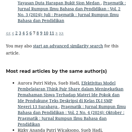
Yayasan Duta Harapan Bukit Sion Medan
,
Pragmatik :
Jurnal Rumpun Ilmu Bahasa dan Pendidikan : Vol. 2
No. 3 (2024): Juli : Pragmatik : Jurnal Rumpun Ilmu
Bahasa dan Pendidikan
<<
<
2
3
4
5
6
7
8
9
10
11
>
>>
You may also
start an advanced similarity search
for this
article.
Most read articles by the same author(s)
Aurora Putri Nidya, Sueb Hadi,
Efektivitas Model
Pembelajaran Think Pair Share dalam Meningkatkan
Pemahaman Siswa Terhadap Materi Ide Pokok dan
Ide Pendukung Teks Deskripsi di Kelas IX-I SMP
Negeri 13 Surabaya
,
Pragmatik : Jurnal Rumpun Ilmu
Bahasa dan Pendidikan : Vol. 2 No. 4 (2024): Oktober :
Pragmatik : Jurnal Rumpun Ilmu Bahasa dan
Pendidikan
Rizky Ananda Putri Wicaksono, Sueb Hadi,