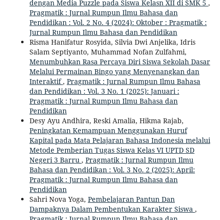
dengan Media Puzzle pada Siswa Kelasn XII di SMK 5
,
Pragmatik : Jurnal Rumpun Ilmu Bahasa dan
Pendidikan : Vol. 2 No. 4 (2024): Oktober : Pragmatik :
Jurnal Rumpun Ilmu Bahasa dan Pendidikan
Risma Hanifatur Rosyida, Silvia Dwi Anjelika, Idris
Salam Septiyanto, Muhammad Nofan Zulfahmi,
Menumbuhkan Rasa Percaya Diri Siswa Sekolah Dasar
Melalui Permainan Bingo yang Menyenangkan dan
Interaktif
,
Pragmatik : Jurnal Rumpun Ilmu Bahasa
dan Pendidikan : Vol. 3 No. 1 (2025): Januari :
Pragmatik : Jurnal Rumpun Ilmu Bahasa dan
Pendidikan
Desy Ayu Andhira, Reski Amalia, Hikma Rajab,
Peningkatan Kemampuan Menggunakan Huruf
Kapital pada Mata Pelajaran Bahasa Indonesia melalui
Metode Pemberian Tugas Siswa Kelas VI UPTD SD
Negeri 3 Barru
,
Pragmatik : Jurnal Rumpun Ilmu
Bahasa dan Pendidikan : Vol. 3 No. 2 (2025): April:
Pragmatik : Jurnal Rumpun Ilmu Bahasa dan
Pendidikan
Sahri Nova Yoga,
Pembelajaran Pantun Dan
Dampaknya Dalam Pembentukan Karakter Siswa
,
Pragmatik : Jurnal Rumpun Ilmu Bahasa dan