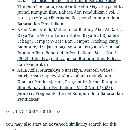
Gafari,
Analisis Tindak Tutur dalam Podcast “Close
The Door” terhadap Konten Kreator Gay
,
Pragmatik :
Jurnal Rumpun Ilmu Bahasa dan Pendidikan : Vol. 3
No. 2 (2025): April: Pragmatik : Jurnal Rumpun Ilmu
Bahasa dan Pendidikan
Azmi Noer Afifah, Muhammad Bintang Alief Al Daffa,
Daya Tarik Wisata Taman Hutan Raya Ir.H Djuanda
Sebagai Tempat Wisata Dan Tempat Tracking Yang
Mempunyai Sejarah Bagi Wisata
,
Pragmatik : Jurnal
Rumpun Ilmu Bahasa dan Pendidikan : Vol. 1 No. 3
(2023): Juli : Pragmatik : Jurnal Rumpun Ilmu Bahasa
dan Pendidikan
Azila Azila, Nurzakiya Nurzakiya, Marseli Widea
Putri,
Peran Supervisi Klinis dalam Peningkatan
Kualitas Pembelajaran
,
Pragmatik : Jurnal Rumpun
Ilmu Bahasa dan Pendidikan : Vol. 3 No. 1 (2025):
Januari : Pragmatik : Jurnal Rumpun Ilmu Bahasa dan
Pendidikan
<<
<
1
2
3
4
5
6
7
8
9
10
>
>>
You may also
start an advanced similarity search
for this