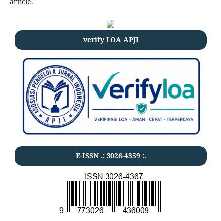
article.
verify LOA APJI
E-ISSN .:
3026-4359
:.