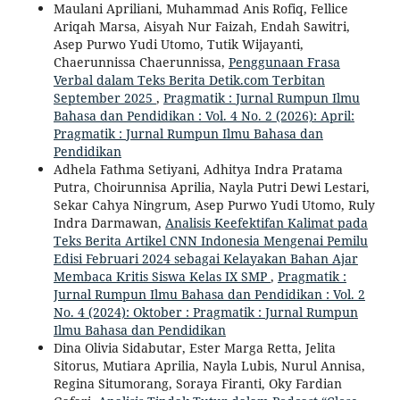
Maulani Apriliani, Muhammad Anis Rofiq, Fellice
Ariqah Marsa, Aisyah Nur Faizah, Endah Sawitri,
Asep Purwo Yudi Utomo, Tutik Wijayanti,
Chaerunnissa Chaerunnissa,
Penggunaan Frasa
Verbal dalam Teks Berita Detik.com Terbitan
September 2025
,
Pragmatik : Jurnal Rumpun Ilmu
Bahasa dan Pendidikan : Vol. 4 No. 2 (2026): April:
Pragmatik : Jurnal Rumpun Ilmu Bahasa dan
Pendidikan
Adhela Fathma Setiyani, Adhitya Indra Pratama
Putra, Choirunnisa Aprilia, Nayla Putri Dewi Lestari,
Sekar Cahya Ningrum, Asep Purwo Yudi Utomo, Ruly
Indra Darmawan,
Analisis Keefektifan Kalimat pada
Teks Berita Artikel CNN Indonesia Mengenai Pemilu
Edisi Februari 2024 sebagai Kelayakan Bahan Ajar
Membaca Kritis Siswa Kelas IX SMP
,
Pragmatik :
Jurnal Rumpun Ilmu Bahasa dan Pendidikan : Vol. 2
No. 4 (2024): Oktober : Pragmatik : Jurnal Rumpun
Ilmu Bahasa dan Pendidikan
Dina Olivia Sidabutar, Ester Marga Retta, Jelita
Sitorus, Mutiara Aprilia, Nayla Lubis, Nurul Annisa,
Regina Situmorang, Soraya Firanti, Oky Fardian