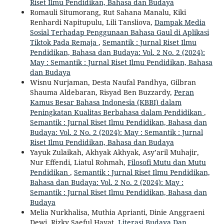
Riset Ilmu Pendidikan, Bahasa dan Budaya
Romauli Situmorang, Rut Sahana Manalu, Kiki
Renhardi Napitupulu, Lili Tansliova,
Dampak Media
Sosial Terhadap Penggunaan Bahasa Gaul di Aplikasi
Tiktok Pada Remaja
,
Semantik : Jurnal Riset Ilmu
Pendidikan, Bahasa dan Budaya: Vol. 2 No. 2 (2024):
May : Semantik : Jurnal Riset Ilmu Pendidikan, Bahasa
dan Budaya
Wisnu Nurjaman, Desta Naufal Pandhya, Gilbran
Shauma Aldebaran, Risyad Ben Buzzardy,
Peran
Kamus Besar Bahasa Indonesia (KBBI) dalam
Peningkatan Kualitas Berbahasa dalam Pendidikan
,
Semantik : Jurnal Riset Ilmu Pendidikan, Bahasa dan
Budaya: Vol. 2 No. 2 (2024): May : Semantik : Jurnal
Riset Ilmu Pendidikan, Bahasa dan Budaya
Yayuk Zulaikah, Akhyak Akhyak, Asy’aril Muhajir,
Nur Effendi, Liatul Rohmah,
Filosofi Mutu dan Mutu
Pendidikan
,
Semantik : Jurnal Riset Ilmu Pendidikan,
Bahasa dan Budaya: Vol. 2 No. 2 (2024): May :
Semantik : Jurnal Riset Ilmu Pendidikan, Bahasa dan
Budaya
Melia Nurkhalisa, Muthia Aprianti, Dinie Anggraeni
Dewi, Rizky Saeful Hayat,
Literasi Budaya Dan