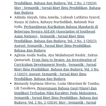
Pendidikan, Bahasa dan Budaya: Vol. 2 No. 2 (2024):
May : Semantik : Jurnal Riset Ilmu Pendidikan, Bahasa
dan Budaya
Adinda Aisyah, Gina Amelia, Lubnah Latifatus Syarof,
Nasya Al Zahra, Rahayu Nurfadillah, Rahmah Nur
Syifa,
Perbandingan Kurikulum Bahasa Mandarin di
Beberapa Negara ASEAN (Association of Southeast
Asian Nations)
,
Semantik : Jurnal Riset Ilmu
Pendidikan, Bahasa dan Budaya: Vol. 3 No. 3 (2025):
August: Semantik : Jurnal Riset Ilmu Pendidikan,
Bahasa dan Budaya
Aghnia Assifa Nadia, Ayu Muliahayati Nashir, Zaitun
Qamariah,
From Data to Design: An Investigation of
Curriculum Development Needs
,
Semantik : Jurnal
Riset Ilmu Pendidikan, Bahasa dan Budaya: Vol. 3 No.
3 (2025): August: Semantik : Jurnal Riset Ilmu
Pendidikan, Bahasa dan Budaya
Rismauly Septiana Sitorus, Lusia Oktaviani Br Tamba,
Lili Tansliova,
Penggunaan Bahasa Gaul (Slang) dan
Implikasi Terhadap Nilai Karakter Pada Mahasiswa
,
Semantik : Jurnal Riset Ilmu Pendidikan, Bahasa dan
Budaya: Vol. 2 No. 2 (2024): May : Semantik : Jurnal