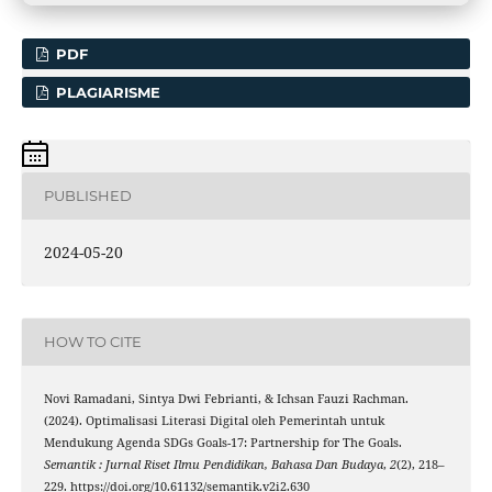
PDF
PLAGIARISME
PUBLISHED
2024-05-20
HOW TO CITE
Novi Ramadani, Sintya Dwi Febrianti, & Ichsan Fauzi Rachman.
(2024). Optimalisasi Literasi Digital oleh Pemerintah untuk
Mendukung Agenda SDGs Goals-17: Partnership for The Goals.
Semantik : Jurnal Riset Ilmu Pendidikan, Bahasa Dan Budaya
,
2
(2), 218–
229. https://doi.org/10.61132/semantik.v2i2.630