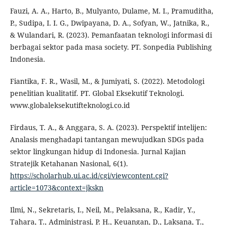
Fauzi, A. A., Harto, B., Mulyanto, Dulame, M. I., Pramuditha,
P., Sudipa, I. I. G., Dwipayana, D. A., Sofyan, W., Jatnika, R.,
& Wulandari, R. (2023). Pemanfaatan teknologi informasi di
berbagai sektor pada masa society. PT. Sonpedia Publishing
Indonesia.
Fiantika, F. R., Wasil, M., & Jumiyati, S. (2022). Metodologi
penelitian kualitatif. PT. Global Eksekutif Teknologi.
www.globaleksekutifteknologi.co.id
Firdaus, T. A., & Anggara, S. A. (2023). Perspektif intelijen:
Analasis menghadapi tantangan mewujudkan SDGs pada
sektor lingkungan hidup di Indonesia. Jurnal Kajian
Stratejik Ketahanan Nasional, 6(1).
https://scholarhub.ui.ac.id/cgi/viewcontent.cgi?
article=1073&context=jkskn
Ilmi, N., Sekretaris, I., Neil, M., Pelaksana, R., Kadir, Y.,
Tahara, T., Administrasi, P. H., Keuangan, D., Laksana, T.,