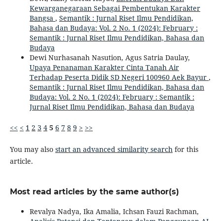
Kewarganegaraan Sebagai Pembentukan Karakter
Bangsa
,
Semantik : Jurnal Riset Ilmu Pendidikan,
Bahasa dan Budaya: Vol. 2 No. 1 (2024): February :
Semantik : Jurnal Riset Ilmu Pendidikan, Bahasa dan
Budaya
Dewi Nurhasanah Nasution, Agus Satria Daulay,
Upaya Penanaman Karakter Cinta Tanah Air
Terhadap Peserta Didik SD Negeri 100960 Aek Bayur
,
Semantik : Jurnal Riset Ilmu Pendidikan, Bahasa dan
Budaya: Vol. 2 No. 1 (2024): February : Semantik :
Jurnal Riset Ilmu Pendidikan, Bahasa dan Budaya
<<
<
1
2
3
4
5
6
7
8
9
>
>>
You may also
start an advanced similarity search
for this
article.
Most read articles by the same author(s)
Revalya Nadya, Ika Amalia, Ichsan Fauzi Rachman,