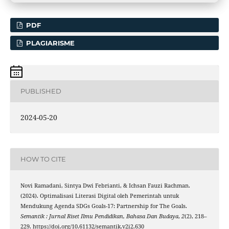
PDF
PLAGIARISME
PUBLISHED
2024-05-20
HOW TO CITE
Novi Ramadani, Sintya Dwi Febrianti, & Ichsan Fauzi Rachman.
(2024). Optimalisasi Literasi Digital oleh Pemerintah untuk
Mendukung Agenda SDGs Goals-17: Partnership for The Goals.
Semantik : Jurnal Riset Ilmu Pendidikan, Bahasa Dan Budaya
,
2
(2), 218–
229. https://doi.org/10.61132/semantik.v2i2.630