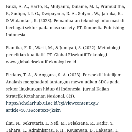
Fauzi, A. A., Harto, B., Mulyanto, Dulame, M. I., Pramuditha,
P., Sudipa, I. I. G., Dwipayana, D. A., Sofyan, W., Jatnika, R.,
& Wulandari, R. (2023). Pemanfaatan teknologi informasi di
berbagai sektor pada masa society. PT. Sonpedia Publishing
Indonesia.
Fiantika, F. R., Wasil, M., & Jumiyati, S. (2022). Metodologi
penelitian kualitatif. PT. Global Eksekutif Teknologi.
www.globaleksekutifteknologi.co.id
Firdaus, T. A., & Anggara, S. A. (2023). Perspektif intelijen:
Analasis menghadapi tantangan mewujudkan SDGs pada
sektor lingkungan hidup di Indonesia. Jurnal Kajian
Stratejik Ketahanan Nasional, 6(1).
https://scholarhub.ui.ac.id/cgi/viewcontent.cgi?
article=1073&context=jkskn
Ilmi, N., Sekretaris, I., Neil, M., Pelaksana, R., Kadir, Y.,
Tahara, T., Administrasi, P. H., Keuangan, D., Laksana, T.,