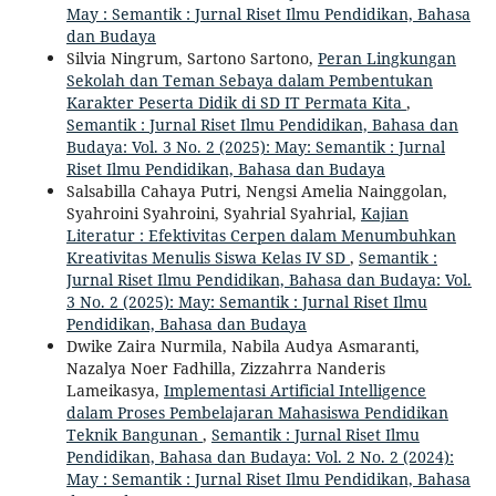
May : Semantik : Jurnal Riset Ilmu Pendidikan, Bahasa
dan Budaya
Silvia Ningrum, Sartono Sartono,
Peran Lingkungan
Sekolah dan Teman Sebaya dalam Pembentukan
Karakter Peserta Didik di SD IT Permata Kita
,
Semantik : Jurnal Riset Ilmu Pendidikan, Bahasa dan
Budaya: Vol. 3 No. 2 (2025): May: Semantik : Jurnal
Riset Ilmu Pendidikan, Bahasa dan Budaya
Salsabilla Cahaya Putri, Nengsi Amelia Nainggolan,
Syahroini Syahroini, Syahrial Syahrial,
Kajian
Literatur : Efektivitas Cerpen dalam Menumbuhkan
Kreativitas Menulis Siswa Kelas IV SD
,
Semantik :
Jurnal Riset Ilmu Pendidikan, Bahasa dan Budaya: Vol.
3 No. 2 (2025): May: Semantik : Jurnal Riset Ilmu
Pendidikan, Bahasa dan Budaya
Dwike Zaira Nurmila, Nabila Audya Asmaranti,
Nazalya Noer Fadhilla, Zizzahrra Nanderis
Lameikasya,
Implementasi Artificial Intelligence
dalam Proses Pembelajaran Mahasiswa Pendidikan
Teknik Bangunan
,
Semantik : Jurnal Riset Ilmu
Pendidikan, Bahasa dan Budaya: Vol. 2 No. 2 (2024):
May : Semantik : Jurnal Riset Ilmu Pendidikan, Bahasa