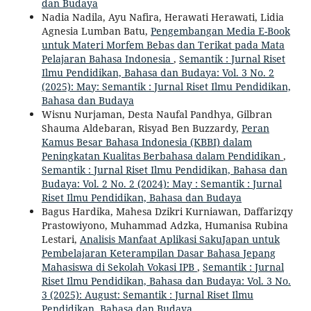
dan Budaya
Nadia Nadila, Ayu Nafira, Herawati Herawati, Lidia
Agnesia Lumban Batu,
Pengembangan Media E-Book
untuk Materi Morfem Bebas dan Terikat pada Mata
Pelajaran Bahasa Indonesia
,
Semantik : Jurnal Riset
Ilmu Pendidikan, Bahasa dan Budaya: Vol. 3 No. 2
(2025): May: Semantik : Jurnal Riset Ilmu Pendidikan,
Bahasa dan Budaya
Wisnu Nurjaman, Desta Naufal Pandhya, Gilbran
Shauma Aldebaran, Risyad Ben Buzzardy,
Peran
Kamus Besar Bahasa Indonesia (KBBI) dalam
Peningkatan Kualitas Berbahasa dalam Pendidikan
,
Semantik : Jurnal Riset Ilmu Pendidikan, Bahasa dan
Budaya: Vol. 2 No. 2 (2024): May : Semantik : Jurnal
Riset Ilmu Pendidikan, Bahasa dan Budaya
Bagus Hardika, Mahesa Dzikri Kurniawan, Daffarizqy
Prastowiyono, Muhammad Adzka, Humanisa Rubina
Lestari,
Analisis Manfaat Aplikasi SakuJapan untuk
Pembelajaran Keterampilan Dasar Bahasa Jepang
Mahasiswa di Sekolah Vokasi IPB
,
Semantik : Jurnal
Riset Ilmu Pendidikan, Bahasa dan Budaya: Vol. 3 No.
3 (2025): August: Semantik : Jurnal Riset Ilmu
Pendidikan, Bahasa dan Budaya